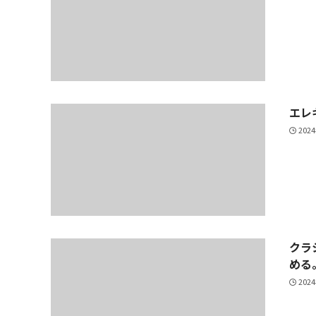
エレ
202
クラ
める
202