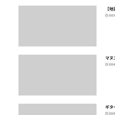
【地
202
マヌ
202
ギタ
202