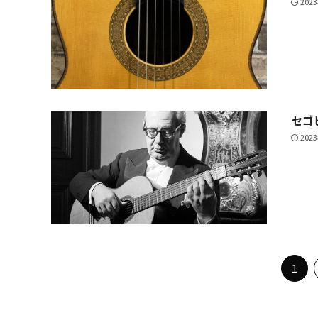
202
セゴ
202
1