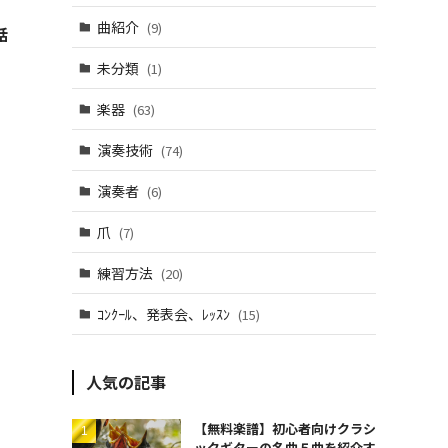
曲紹介
(9)
話
未分類
(1)
楽器
(63)
演奏技術
(74)
演奏者
(6)
爪
(7)
練習方法
(20)
ｺﾝｸｰﾙ、発表会、ﾚｯｽﾝ
(15)
人気の記事
【無料楽譜】初心者向けクラシ
ックギターの名曲５曲を紹介す