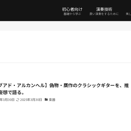
初心者向け
演奏技術
基礎から学ぶ
良い演奏をするために
美
グアド・アルカンヘル】偽物・贋作のクラシックギターを、推
妄想で語る。
5年3月30日
2025年3月30日
楽器