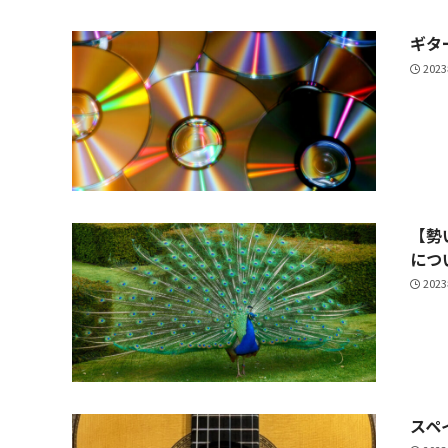
ギタ
202
【勢
につ
202
スペ