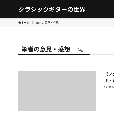
クラシックギターの世界
ホーム
筆者の意見・感想
筆者の意見・感想
– tag –
【ア
測・
202