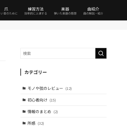
爪
練習方法
楽器
曲紹介
しい音のために
効率的に上達する
弾いた楽器の感想
曲の解説・紹介
カテゴリー
モノや弦のレビュー
(12)
初心者向け
(15)
情報のまとめ
(2)
所感
(32)