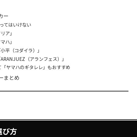
カー
買ってはいけない
アリア」
ヤマハ」
「小平（コダイラ）」
RANJUEZ（アランフェス）」
て「ヤマハのギタレレ」もおすすめ
ーまとめ
選び方