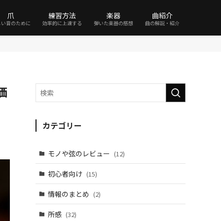
爪
練習方法
楽器
曲紹介
しい音のために
効率的に上達する
弾いた楽器の感想
曲の解説・紹介
価
カテゴリー
モノや弦のレビュー
(12)
初心者向け
(15)
情報のまとめ
(2)
所感
(32)