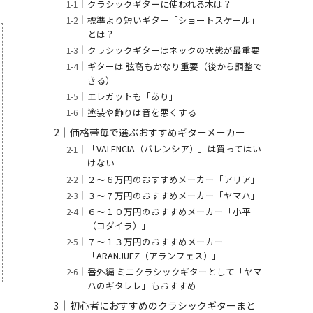
クラシックギターに使われる木は？
標準より短いギター「ショートスケール」
とは？
クラシックギターはネックの状態が最重要
ギターは 弦高もかなり重要（後から調整で
きる）
エレガットも「あり」
塗装や飾りは音を悪くする
価格帯毎で選ぶおすすめギターメーカー
「VALENCIA（バレンシア）」は買ってはい
けない
２～６万円のおすすめメーカー「アリア」
３～７万円のおすすめメーカー「ヤマハ」
６～１０万円のおすすめメーカー「小平
（コダイラ）」
７〜１３万円のおすすめメーカー
「ARANJUEZ（アランフェス）」
番外編 ミニクラシックギターとして「ヤマ
ハのギタレレ」もおすすめ
初心者におすすめのクラシックギターまと