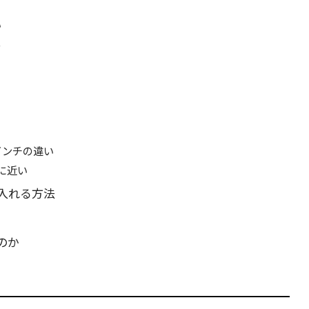
い
る
インチの違い
分に近い
に入れる方法
のか