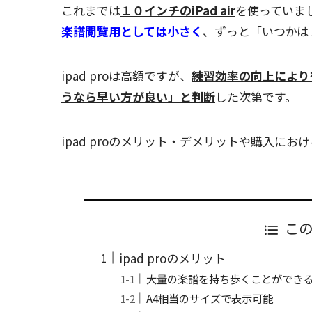
これまでは
１０インチのiPad air
を使っていま
楽譜閲覧用としては小さく
、ずっと「いつかは１
ipad proは高額ですが、
練習効率の向上により
うなら早い方が良い」と判断
した次第です。
ipad proのメリット・デメリットや購入に
こ
ipad proのメリット
大量の楽譜を持ち歩くことができ
A4相当のサイズで表示可能