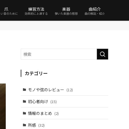
爪
練習方法
楽器
曲紹介
しい音のために
効率的に上達する
弾いた楽器の感想
曲の解説・紹介
カテゴリー
モノや弦のレビュー
(12)
初心者向け
(15)
情報のまとめ
(2)
所感
(32)