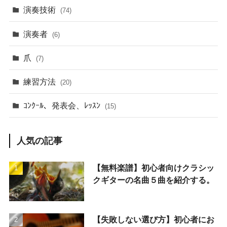
演奏技術
(74)
演奏者
(6)
爪
(7)
練習方法
(20)
ｺﾝｸｰﾙ、発表会、ﾚｯｽﾝ
(15)
人気の記事
【無料楽譜】初心者向けクラシッ
クギターの名曲５曲を紹介する。
【失敗しない選び方】初心者にお