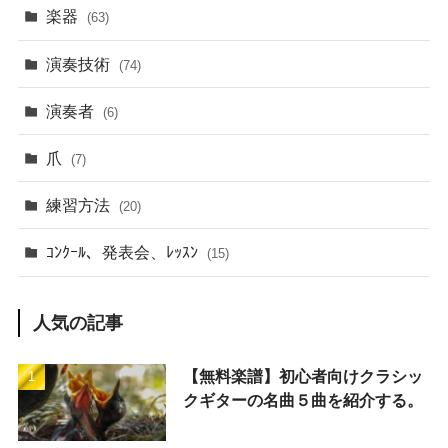
楽器
(63)
演奏技術
(74)
演奏者
(6)
爪
(7)
練習方法
(20)
ｺﾝｸｰﾙ、発表会、ﾚｯｽﾝ
(15)
人気の記事
【無料楽譜】初心者向けクラシッ
クギターの名曲５曲を紹介する。