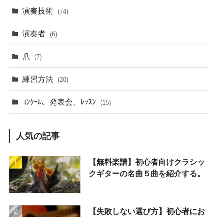
演奏技術
(74)
演奏者
(6)
爪
(7)
練習方法
(20)
ｺﾝｸｰﾙ、発表会、ﾚｯｽﾝ
(15)
人気の記事
【無料楽譜】初心者向けクラシッ
クギターの名曲５曲を紹介する。
【失敗しない選び方】初心者にお