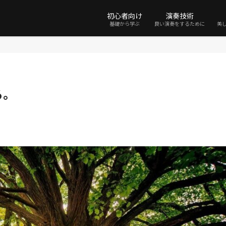
初心者向け
演奏技術
基礎から学ぶ
良い演奏をするために
美
る。