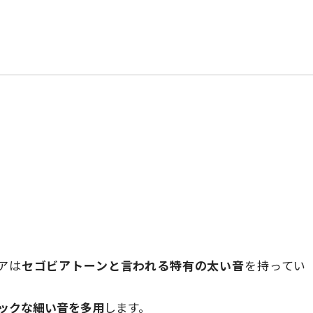
アは
セゴビアトーンと言われる特有の太い音
を持ってい
ックな細い音を多用
します。