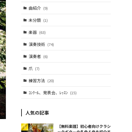
曲紹介
(9)
未分類
(1)
楽器
(63)
演奏技術
(74)
演奏者
(6)
爪
(7)
練習方法
(20)
ｺﾝｸｰﾙ、発表会、ﾚｯｽﾝ
(15)
人気の記事
【無料楽譜】初心者向けクラシ
ックギターの名曲５曲を紹介す