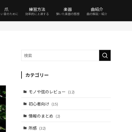
爪
練習方法
楽器
曲紹介
しい音のために
効率的に上達する
弾いた楽器の感想
曲の解説・紹介
カテゴリー
モノや弦のレビュー
(12)
初心者向け
(15)
情報のまとめ
(2)
所感
(32)