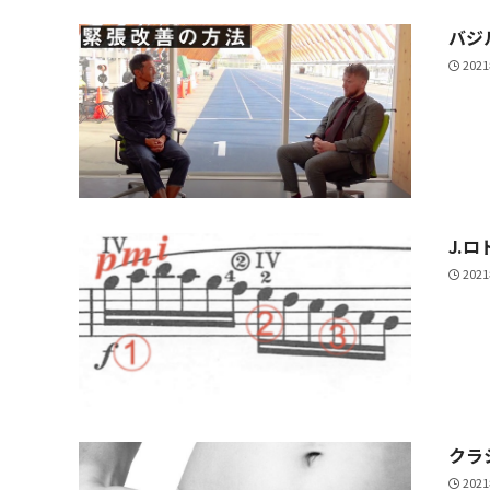
バジ
202
J.
202
クラ
202