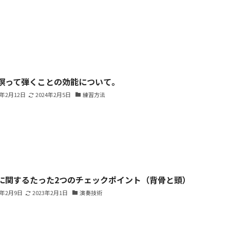
瞑って弾くことの効能について。
1年2月12日
2024年2月5日
練習方法
に関するたった2つのチェックポイント（背骨と頭）
1年2月9日
2023年2月1日
演奏技術