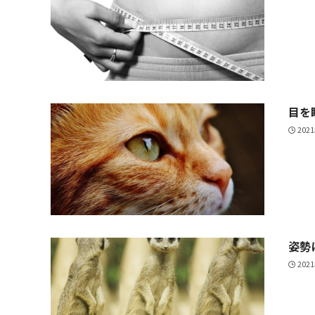
目を
202
姿勢
202