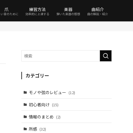
爪
練習方法
楽器
曲紹介
しい音のために
効率的に上達する
弾いた楽器の感想
曲の解説・紹介
カテゴリー
）
モノや弦のレビュー
(12)
初心者向け
(15)
情報のまとめ
(2)
所感
(32)