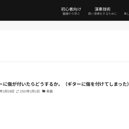
初心者向け
演奏技術
基礎から学ぶ
良い演奏をするために
美
ーに傷が付いたらどうするか。（ギターに傷を付けてしまった
1年2月28日
2023年2月1日
楽器