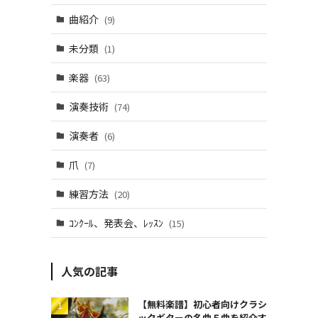
曲紹介
(9)
未分類
(1)
楽器
(63)
演奏技術
(74)
演奏者
(6)
。
爪
(7)
練習方法
(20)
ｺﾝｸｰﾙ、発表会、ﾚｯｽﾝ
(15)
人気の記事
【無料楽譜】初心者向けクラシ
ックギターの名曲５曲を紹介す