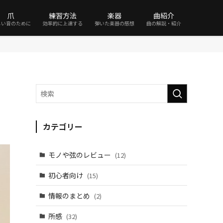
爪
練習方法
楽器
曲紹介
しい音のために
効率的に上達する
弾いた楽器の感想
曲の解説・紹介
カテゴリー
モノや弦のレビュー
(12)
初心者向け
(15)
情報のまとめ
(2)
所感
(32)