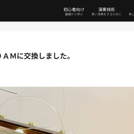
初心者向け
演奏技術
基礎から学ぶ
良い演奏をするために
美
０ＡＭに交換しました。