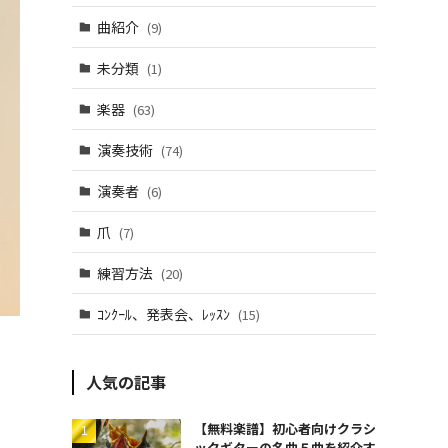
曲紹介
(9)
未分類
(1)
楽器
(63)
演奏技術
(74)
演奏者
(6)
爪
(7)
練習方法
(20)
ｺﾝｸｰﾙ、発表会、ﾚｯｽﾝ
(15)
人気の記事
【無料楽譜】初心者向けクラシ
ックギターの名曲５曲を紹介す