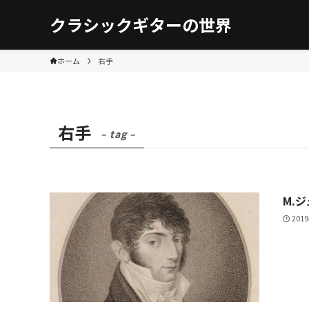
クラシックギターの世界
ホーム
右手
右手
– tag –
M.
201