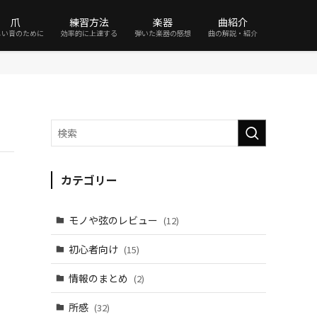
爪
練習方法
楽器
曲紹介
しい音のために
効率的に上達する
弾いた楽器の感想
曲の解説・紹介
カテゴリー
モノや弦のレビュー
(12)
初心者向け
(15)
情報のまとめ
(2)
所感
(32)