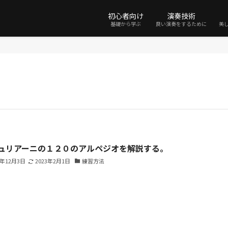
初心者向け
演奏技術
基礎から学ぶ
良い演奏をするために
美
ジュリアーニの１２０のアルペジオを解説する。
9年12月3日
2023年2月1日
練習方法