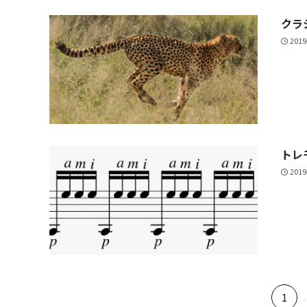
クラ
201
トレ
201
1
.