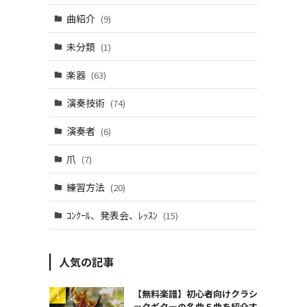
曲紹介
(9)
未分類
(1)
楽器
(63)
演奏技術
(74)
演奏者
(6)
爪
(7)
練習方法
(20)
ｺﾝｸｰﾙ、発表会、ﾚｯｽﾝ
(15)
人気の記事
【無料楽譜】初心者向けクラシ
ックギターの名曲５曲を紹介す