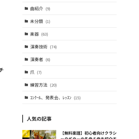
曲紹介
(9)
未分類
(1)
楽器
(63)
演奏技術
(74)
演奏者
(6)
チ
爪
(7)
練習方法
(20)
ｺﾝｸｰﾙ、発表会、ﾚｯｽﾝ
(15)
人気の記事
【無料楽譜】初心者向けクラシ
ックギターの名曲５曲を紹介す