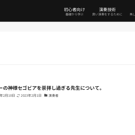
初心者向け
演奏技術
基礎から学ぶ
良い演奏をするために
美
ーの神様セゴビアを崇拝し過ぎる先生について。
2年2月10日
2023年2月1日
演奏者