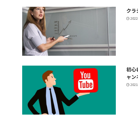
クラ
202
初心
ャン
202