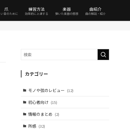
爪
練習方法
楽器
曲紹介
しい音のために
効率的に上達する
弾いた楽器の感想
曲の解説・紹介
カテゴリー
モノや弦のレビュー
(12)
初心者向け
(15)
情報のまとめ
(2)
所感
(32)