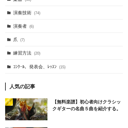
演奏技術
(74)
演奏者
(6)
爪
(7)
練習方法
(20)
ｺﾝｸｰﾙ、発表会、ﾚｯｽﾝ
(15)
人気の記事
【無料楽譜】初心者向けクラシッ
クギターの名曲５曲を紹介する。