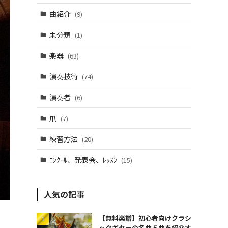
曲紹介
(9)
未分類
(1)
楽器
(63)
演奏技術
(74)
演奏者
(6)
爪
(7)
練習方法
(20)
ｺﾝｸｰﾙ、発表会、ﾚｯｽﾝ
(15)
人気の記事
【無料楽譜】初心者向けクラシ
ックギターの名曲５曲を紹介す