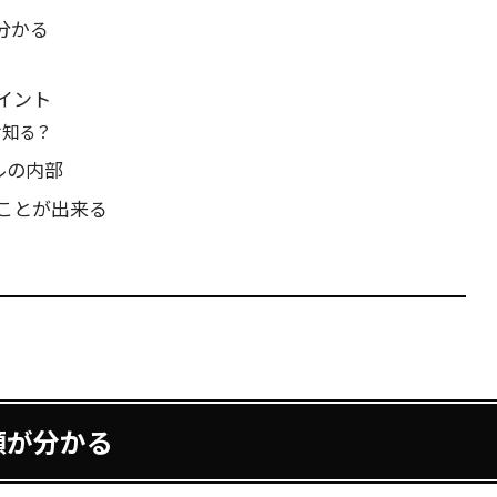
分かる
イント
ぞ知る？
ルの内部
ことが出来る
類が分かる