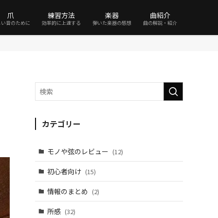
爪
練習方法
楽器
曲紹介
しい音のために
効率的に上達する
弾いた楽器の感想
曲の解説・紹介
）
カテゴリー
モノや弦のレビュー
(12)
初心者向け
(15)
情報のまとめ
(2)
所感
(32)