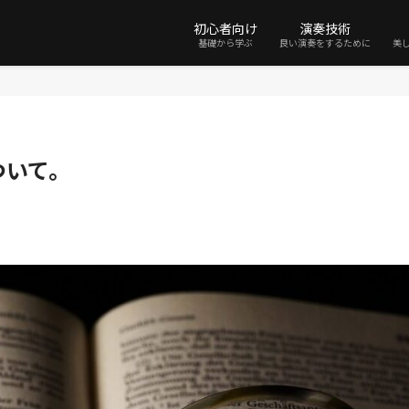
初心者向け
演奏技術
基礎から学ぶ
良い演奏をするために
美
ついて。