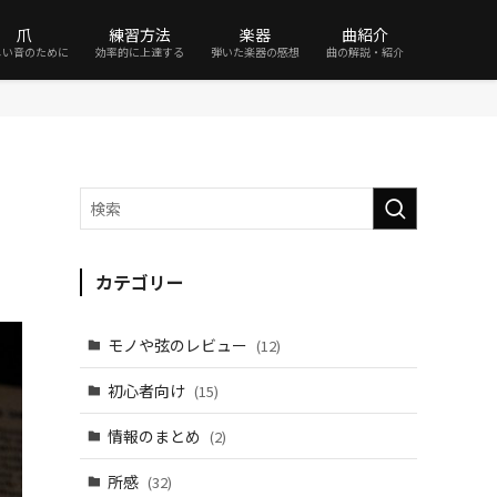
爪
練習方法
楽器
曲紹介
しい音のために
効率的に上達する
弾いた楽器の感想
曲の解説・紹介
カテゴリー
モノや弦のレビュー
(12)
初心者向け
(15)
情報のまとめ
(2)
所感
(32)