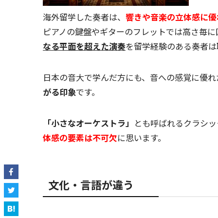
海外留学した奏者は、
響きや音楽の立体感に優
ピアノの鍵盤やギターのフレットでは高さ毎に
なる
平面を超えた演奏
を留学経験のある奏者は
日本の音大で学んだ方にも、音への感覚に優れ
がる印象
です。
「小さなオーケストラ」
とも呼ばれるクラシッ
体感の要素は不可欠
に思います。
文化・言語が違う