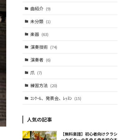
曲紹介
(9)
未分類
(1)
楽器
(63)
演奏技術
(74)
演奏者
(6)
爪
(7)
練習方法
(20)
ｺﾝｸｰﾙ、発表会、ﾚｯｽﾝ
(15)
人気の記事
【無料楽譜】初心者向けクラシ
ックギターの名曲５曲を紹介す