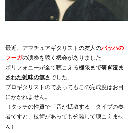
最近、アマチュアギタリストの友人の
バッハの
フーガ
の演奏を聴く機会がありました。
ポリフォニーが全て聴こえる
極限まで研ぎ澄ま
された
雑味の無さ
でした。
プロギタリストのであってもこの完成度はお目
にかかれません。
（タッチの性質で「音が拡散する」タイプの奏
者ですと、技術があっても分離して聴こえませ
ん）