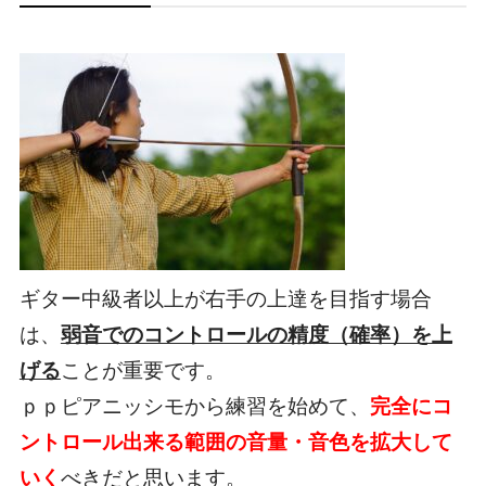
ギター中級者以上が右手の上達を目指す場合
は、
弱音でのコントロールの精度（確率）を上
げる
ことが重要です。
ｐｐピアニッシモから練習を始めて、
完全にコ
ントロール出来る範囲の音量・音色を拡大して
いく
べきだと思います。