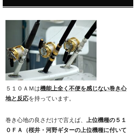
５１０ＡＭは
機能上全く不便を感じない巻き心
地と反応
を持っています。
巻き心地の良さだけで言えば、
上位機種の５１
０ＦＡ（桜井・河野ギターの上位機種に付いて